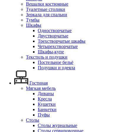
Вешалки костюмные
Туалетные столики
Зеркала для спальни
Тумбы
Шкафы
Одностворчатые
Двустворчатые
Трехстворчатые шкафы
Четырехстворчатые
Шкафы-купе
Текстиль и подушки
Постельное бельё
Подушки и одеяла
Гостиная
Мягкая мебель
Диваны
Кресла
Кушетки
Банкетки
Пуфы
Столы
Столы журнальные
Столы сервировочные