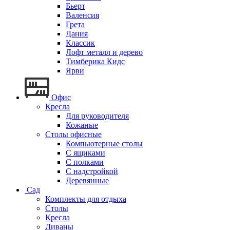
Бьерт
Валенсия
Грета
Дания
Классик
Лофт металл и дерево
Тимберика Кидс
Ярви
Офис
Кресла
Для руководителя
Кожаные
Столы офисные
Компьютерные столы
С ящиками
С полками
С надстройкой
Деревянные
Сад
Комплекты для отдыха
Столы
Кресла
Диваны