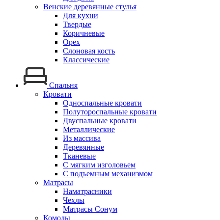
Венские деревянные стулья
Для кухни
Твердые
Коричневые
Орех
Слоновая кость
Классические
Спальня
Кровати
Односпальные кровати
Полутороспальные кровати
Двуспальные кровати
Металлические
Из массива
Деревянные
Тканевые
С мягким изголовьем
С подъемным механизмом
Матрасы
Наматрасники
Чехлы
Матрасы Сонум
Комоды