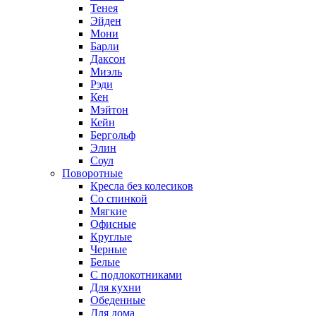
Тенея
Эйден
Мони
Барли
Даксон
Миэль
Рэди
Кен
Мэйтон
Кейн
Бергольф
Элин
Соул
Поворотные
Кресла без колесиков
Со спинкой
Мягкие
Офисные
Круглые
Черные
Белые
С подлокотниками
Для кухни
Обеденные
Для дома