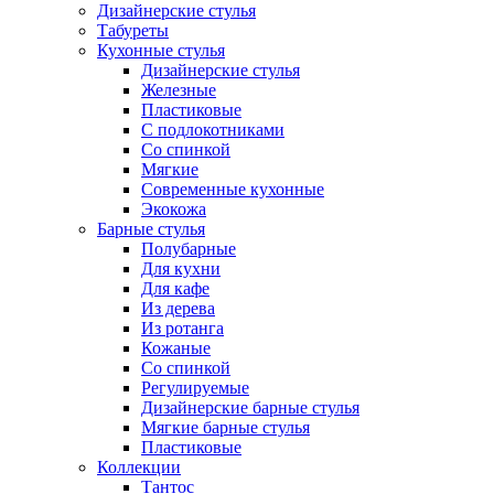
Дизайнерские стулья
Табуреты
Кухонные стулья
Дизайнерские стулья
Железные
Пластиковые
С подлокотниками
Со спинкой
Мягкие
Современные кухонные
Экокожа
Барные стулья
Полубарные
Для кухни
Для кафе
Из дерева
Из ротанга
Кожаные
Со спинкой
Регулируемые
Дизайнерские барные стулья
Мягкие барные стулья
Пластиковые
Коллекции
Тантос