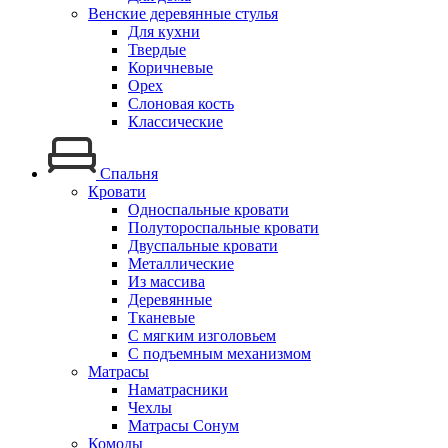
Венские деревянные стулья
Для кухни
Твердые
Коричневые
Орех
Слоновая кость
Классические
Спальня
Кровати
Односпальные кровати
Полутороспальные кровати
Двуспальные кровати
Металлические
Из массива
Деревянные
Тканевые
С мягким изголовьем
С подъемным механизмом
Матрасы
Наматрасники
Чехлы
Матрасы Сонум
Комоды