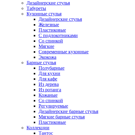
Дизайнерские стулья
Табуреты
Кухонные стулья
Дизайнерские стулья
Железные
Пластиковые
С подлокотниками
Со спинкой
Мягкие
Современные кухонные
Экокожа
Барные стулья
Полубарные
Для кухни
Для кафе
Из дерева
Из ротанга
Кожаные
Со спинкой
Регулируемые
Дизайнерские барные стулья
Мягкие барные стулья
Пластиковые
Коллекции
Тантос