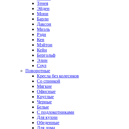
Тенея
Эйден
Мони
Барли
Даксон
Миэль
Рэди
Кен
Мэйтон
Кейн
Бергольф
Элин
Соул
Поворотные
Кресла без колесиков
Со спинкой
Мягкие
Офисные
Круглые
Черные
Белые
С подлокотниками
Для кухни
Обеденные
Для дома