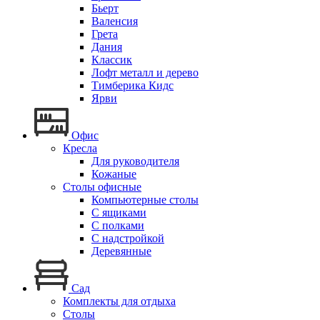
Бьерт
Валенсия
Грета
Дания
Классик
Лофт металл и дерево
Тимберика Кидс
Ярви
Офис
Кресла
Для руководителя
Кожаные
Столы офисные
Компьютерные столы
С ящиками
С полками
С надстройкой
Деревянные
Сад
Комплекты для отдыха
Столы