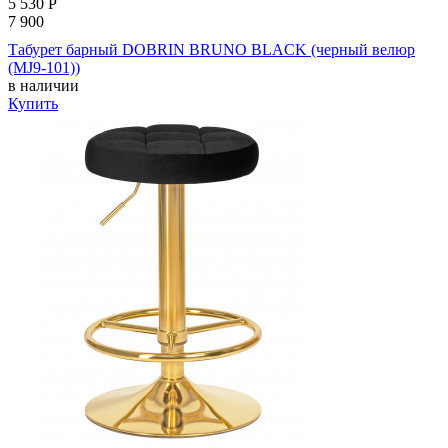
5 530
Р
7 900
Табурет барный DOBRIN BRUNO BLACK (черный велюр
(MJ9-101))
в наличии
Купить