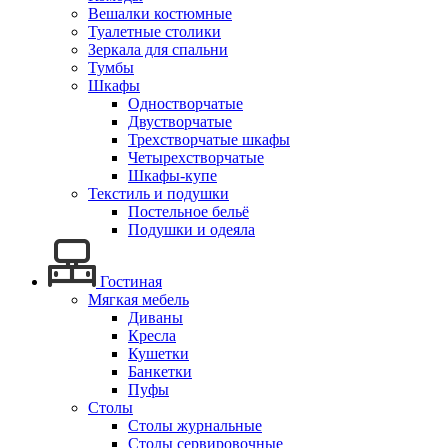
Вешалки костюмные
Туалетные столики
Зеркала для спальни
Тумбы
Шкафы
Одностворчатые
Двустворчатые
Трехстворчатые шкафы
Четырехстворчатые
Шкафы-купе
Текстиль и подушки
Постельное бельё
Подушки и одеяла
Гостиная
Мягкая мебель
Диваны
Кресла
Кушетки
Банкетки
Пуфы
Столы
Столы журнальные
Столы сервировочные