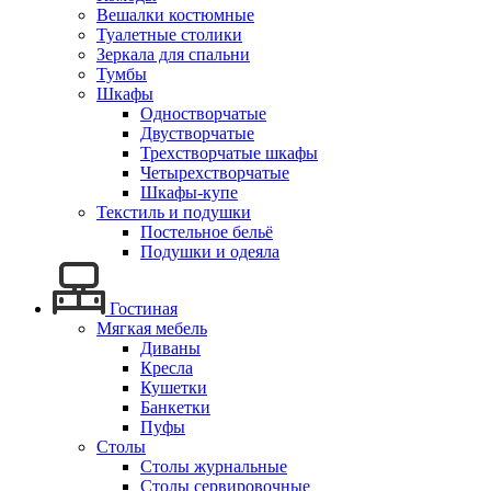
Вешалки костюмные
Туалетные столики
Зеркала для спальни
Тумбы
Шкафы
Одностворчатые
Двустворчатые
Трехстворчатые шкафы
Четырехстворчатые
Шкафы-купе
Текстиль и подушки
Постельное бельё
Подушки и одеяла
Гостиная
Мягкая мебель
Диваны
Кресла
Кушетки
Банкетки
Пуфы
Столы
Столы журнальные
Столы сервировочные