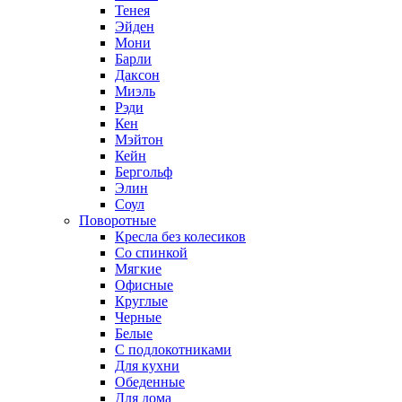
Тенея
Эйден
Мони
Барли
Даксон
Миэль
Рэди
Кен
Мэйтон
Кейн
Бергольф
Элин
Соул
Поворотные
Кресла без колесиков
Со спинкой
Мягкие
Офисные
Круглые
Черные
Белые
С подлокотниками
Для кухни
Обеденные
Для дома