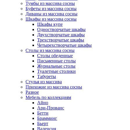
Тумбы из массива сосны
Буфеты из массива сосны
Диваны из массива сосны
Шкафы из массива сосны
Шкафы купе
Одностворчатые шкафы
Двухстворчатые шкафы
Трехстворчатые шкафы
Четырехстворчатые шкафы
Столы из массива сосны
Столы обеденные
Письменные столы
Журнальные столы
Туалетные столики
Табуреты
Стулья из массива
Прихожие из массива сосны
Разное
Мебель по коллекциям
Айно
Ари-Прованс
Бетти
Брамминг
Бьерт
Валенсия