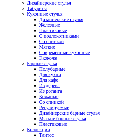
Дизайнерские стулья
Табуреты
Кухонные стулья
Дизайнерские стулья
Железные
Пластиковые
С подлокотниками
Со спинкой
Мягкие
Современные кухонные
Экокожа
Барные стулья
Полубарные
Для кухни
Для кафе
Из дерева
Из ротанга
Кожаные
Со спинкой
Регулируемые
Дизайнерские барные стулья
Мягкие барные стулья
Пластиковые
Коллекции
Тантос