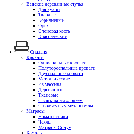
Венские деревянные стулья
Для кухни
Твердые
Коричневые
Орех
Слоновая кость
Классические
Спальня
Кровати
Односпальные кровати
Полутороспальные кровати
Двуспальные кровати
Металлические
Из массива
Деревянные
Тканевые
С мягким изголовьем
С подъемным механизмом
Матрасы
Наматрасники
Чехлы
Матрасы Сонум
Комоды