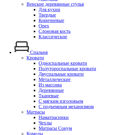
Венские деревянные стулья
Для кухни
Твердые
Коричневые
Орех
Слоновая кость
Классические
Спальня
Кровати
Односпальные кровати
Полутороспальные кровати
Двуспальные кровати
Металлические
Из массива
Деревянные
Тканевые
С мягким изголовьем
С подъемным механизмом
Матрасы
Наматрасники
Чехлы
Матрасы Сонум
Комоды