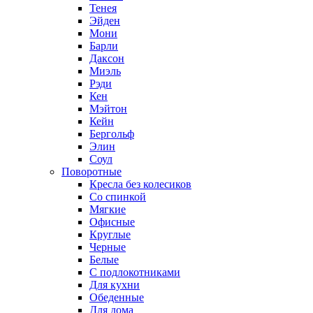
Тенея
Эйден
Мони
Барли
Даксон
Миэль
Рэди
Кен
Мэйтон
Кейн
Бергольф
Элин
Соул
Поворотные
Кресла без колесиков
Со спинкой
Мягкие
Офисные
Круглые
Черные
Белые
С подлокотниками
Для кухни
Обеденные
Для дома