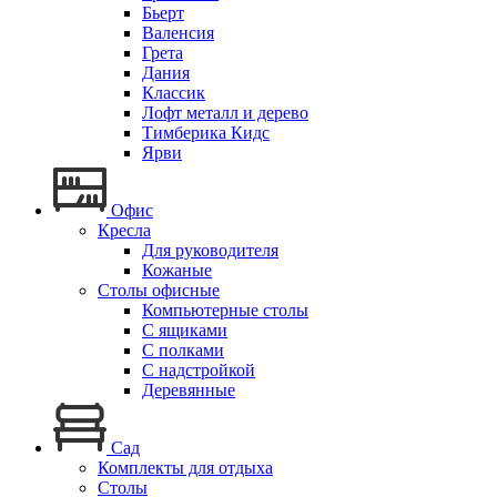
Бьерт
Валенсия
Грета
Дания
Классик
Лофт металл и дерево
Тимберика Кидс
Ярви
Офис
Кресла
Для руководителя
Кожаные
Столы офисные
Компьютерные столы
С ящиками
С полками
С надстройкой
Деревянные
Сад
Комплекты для отдыха
Столы