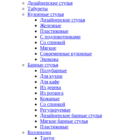
Дизайнерские стулья
Табуреты
Кухонные стулья
Дизайнерские стулья
Железные
Пластиковые
С подлокотниками
Со спинкой
Мягкие
Современные кухонные
Экокожа
Барные стулья
Полубарные
Для кухни
Для кафе
Из дерева
Из ротанга
Кожаные
Со спинкой
Регулируемые
Дизайнерские барные стулья
Мягкие барные стулья
Пластиковые
Коллекции
Тантос