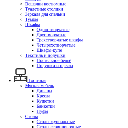
Вешалки костюмные
Туалетные столики
Зеркала для спальни
Тумбы
Шкафы
Одностворчатые
Двустворчатые
Трехстворчатые шкафы
Четырехстворчатые
Шкафы-купе
Текстиль и подушки
Постельное бельё
Подушки и одеяла
Гостиная
Мягкая мебель
Диваны
Кресла
Кушетки
Банкетки
Пуфы
Столы
Столы журнальные
Столы сервировочные