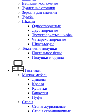
Вешалки костюмные
Туалетные столики
Зеркала для спальни
Тумбы
Шкафы
Одностворчатые
Двустворчатые
Трехстворчатые шкафы
Четырехстворчатые
Шкафы-купе
Текстиль и подушки
Постельное бельё
Подушки и одеяла
Гостиная
Мягкая мебель
Диваны
Кресла
Кушетки
Банкетки
Пуфы
Столы
Столы журнальные
Столы сервировочные