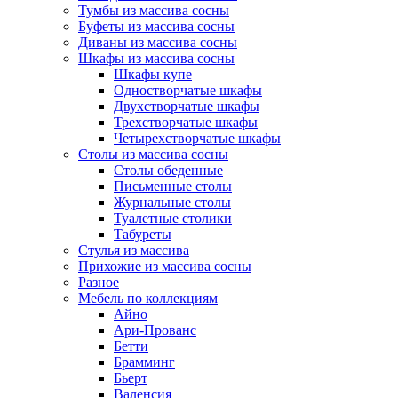
Тумбы из массива сосны
Буфеты из массива сосны
Диваны из массива сосны
Шкафы из массива сосны
Шкафы купе
Одностворчатые шкафы
Двухстворчатые шкафы
Трехстворчатые шкафы
Четырехстворчатые шкафы
Столы из массива сосны
Столы обеденные
Письменные столы
Журнальные столы
Туалетные столики
Табуреты
Стулья из массива
Прихожие из массива сосны
Разное
Мебель по коллекциям
Айно
Ари-Прованс
Бетти
Брамминг
Бьерт
Валенсия