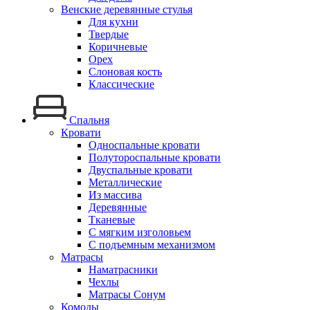
Венские деревянные стулья
Для кухни
Твердые
Коричневые
Орех
Слоновая кость
Классические
Спальня
Кровати
Односпальные кровати
Полутороспальные кровати
Двуспальные кровати
Металлические
Из массива
Деревянные
Тканевые
С мягким изголовьем
С подъемным механизмом
Матрасы
Наматрасники
Чехлы
Матрасы Сонум
Комоды