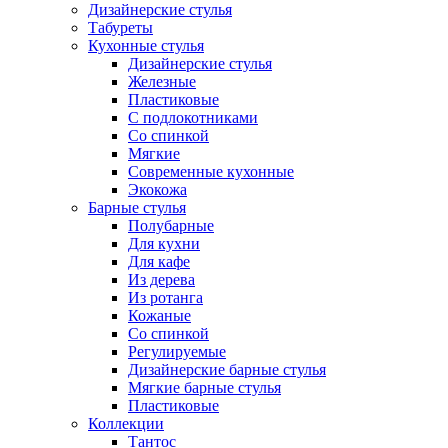
Дизайнерские стулья
Табуреты
Кухонные стулья
Дизайнерские стулья
Железные
Пластиковые
С подлокотниками
Со спинкой
Мягкие
Современные кухонные
Экокожа
Барные стулья
Полубарные
Для кухни
Для кафе
Из дерева
Из ротанга
Кожаные
Со спинкой
Регулируемые
Дизайнерские барные стулья
Мягкие барные стулья
Пластиковые
Коллекции
Тантос