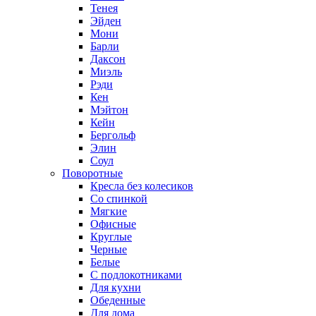
Тенея
Эйден
Мони
Барли
Даксон
Миэль
Рэди
Кен
Мэйтон
Кейн
Бергольф
Элин
Соул
Поворотные
Кресла без колесиков
Со спинкой
Мягкие
Офисные
Круглые
Черные
Белые
С подлокотниками
Для кухни
Обеденные
Для дома