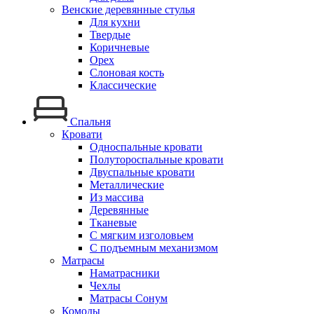
Венские деревянные стулья
Для кухни
Твердые
Коричневые
Орех
Слоновая кость
Классические
Спальня
Кровати
Односпальные кровати
Полутороспальные кровати
Двуспальные кровати
Металлические
Из массива
Деревянные
Тканевые
С мягким изголовьем
С подъемным механизмом
Матрасы
Наматрасники
Чехлы
Матрасы Сонум
Комоды