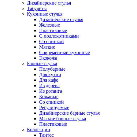
Дизайнерские стулья
Табуреты
Кухонные стулья
Дизайнерские стулья
Железные
Пластиковые
С подлокотниками
Со спинкой
Мягкие
Современные кухонные
Экокожа
Барные стулья
Полубарные
Для кухни
Для кафе
Из дерева
Из ротанга
Кожаные
Со спинкой
Регулируемые
Дизайнерские барные стулья
Мягкие барные стулья
Пластиковые
Коллекции
Тантос