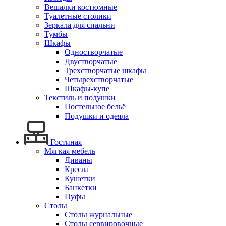
Вешалки костюмные
Туалетные столики
Зеркала для спальни
Тумбы
Шкафы
Одностворчатые
Двустворчатые
Трехстворчатые шкафы
Четырехстворчатые
Шкафы-купе
Текстиль и подушки
Постельное бельё
Подушки и одеяла
Гостиная
Мягкая мебель
Диваны
Кресла
Кушетки
Банкетки
Пуфы
Столы
Столы журнальные
Столы сервировочные