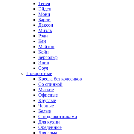
Тенея
Эйден
Мони
Барли
Даксон
Миэль
Рэди
Кен
Мэйтон
Кейн
Бергольф
Элин
Соул
Поворотные
Кресла без колесиков
Со спинкой
Мягкие
Офисные
Круглые
Черные
Белые
С подлокотниками
Для кухни
Обеденные
Для дома