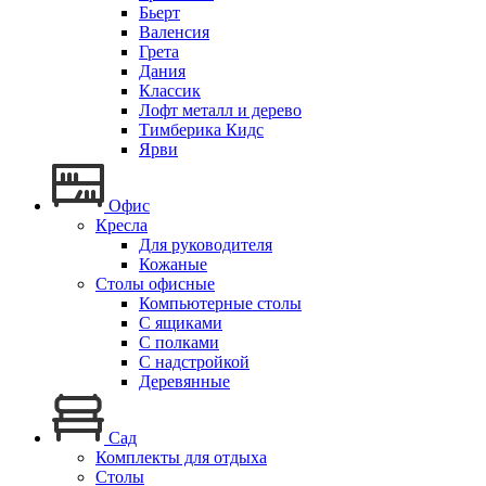
Бьерт
Валенсия
Грета
Дания
Классик
Лофт металл и дерево
Тимберика Кидс
Ярви
Офис
Кресла
Для руководителя
Кожаные
Столы офисные
Компьютерные столы
С ящиками
С полками
С надстройкой
Деревянные
Сад
Комплекты для отдыха
Столы