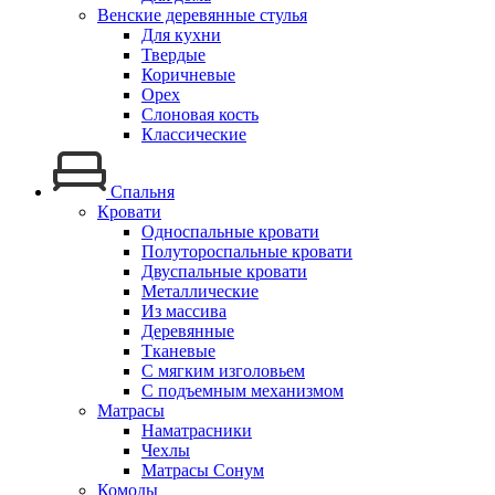
Венские деревянные стулья
Для кухни
Твердые
Коричневые
Орех
Слоновая кость
Классические
Спальня
Кровати
Односпальные кровати
Полутороспальные кровати
Двуспальные кровати
Металлические
Из массива
Деревянные
Тканевые
С мягким изголовьем
С подъемным механизмом
Матрасы
Наматрасники
Чехлы
Матрасы Сонум
Комоды