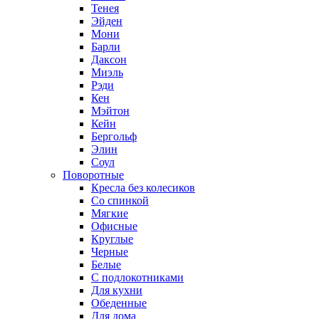
Тенея
Эйден
Мони
Барли
Даксон
Миэль
Рэди
Кен
Мэйтон
Кейн
Бергольф
Элин
Соул
Поворотные
Кресла без колесиков
Со спинкой
Мягкие
Офисные
Круглые
Черные
Белые
С подлокотниками
Для кухни
Обеденные
Для дома