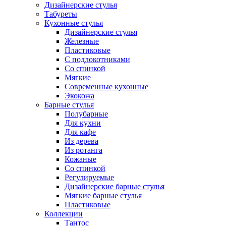
Дизайнерские стулья
Табуреты
Кухонные стулья
Дизайнерские стулья
Железные
Пластиковые
С подлокотниками
Со спинкой
Мягкие
Современные кухонные
Экокожа
Барные стулья
Полубарные
Для кухни
Для кафе
Из дерева
Из ротанга
Кожаные
Со спинкой
Регулируемые
Дизайнерские барные стулья
Мягкие барные стулья
Пластиковые
Коллекции
Тантос