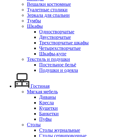
Вешалки костюмные
Туалетные столики
Зеркала для спальни
Тумбы
Шкафы
Одностворчатые
Двустворчатые
Трехстворчатые шкафы
Четырехстворчатые
Шкафы-купе
Текстиль и подушки
Постельное бельё
Подушки и одеяла
Гостиная
Мягкая мебель
Диваны
Кресла
Кушетки
Банкетки
Пуфы
Столы
Столы журнальные
Столы сервировочные