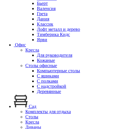
Бьерт
Валенсия
Грета
Дания
Классик
Лофт металл и дерево
Тимберика Кидс
Ярви
Офис
Кресла
Для руководителя
Кожаные
Столы офисные
Компьютерные столы
С ящиками
С полками
С надстройкой
Деревянные
Сад
Комплекты для отдыха
Столы
Кресла
Диваны