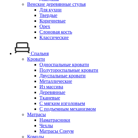
Венские деревянные стулья
Для кухни
Твердые
Коричневые
Орех
Слоновая кость
Классические
Спальня
Кровати
Односпальные кровати
Полутороспальные кровати
Двуспальные кровати
Металлические
Из массива
Деревянные
Тканевые
С мягким изголовьем
С подъемным механизмом
Матрасы
Наматрасники
Чехлы
Матрасы Сонум
Комоды