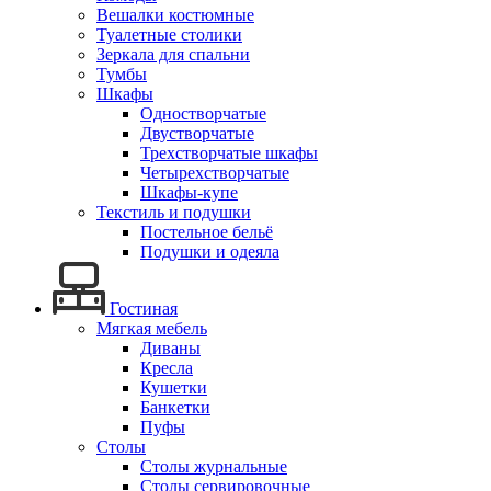
Вешалки костюмные
Туалетные столики
Зеркала для спальни
Тумбы
Шкафы
Одностворчатые
Двустворчатые
Трехстворчатые шкафы
Четырехстворчатые
Шкафы-купе
Текстиль и подушки
Постельное бельё
Подушки и одеяла
Гостиная
Мягкая мебель
Диваны
Кресла
Кушетки
Банкетки
Пуфы
Столы
Столы журнальные
Столы сервировочные