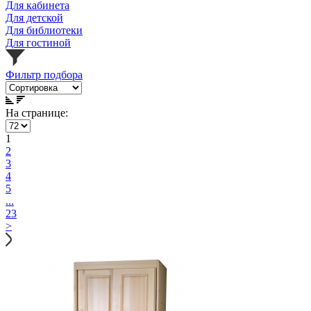
Для кабинета
Для детской
Для библиотеки
Для гостиной
Фильтр подбора
На странице:
1
2
3
4
5
...
23
>