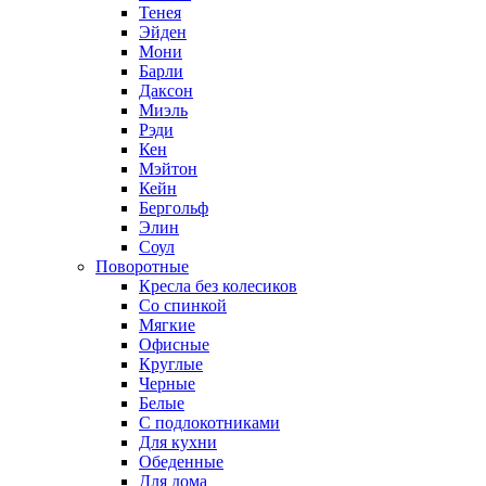
Тенея
Эйден
Мони
Барли
Даксон
Миэль
Рэди
Кен
Мэйтон
Кейн
Бергольф
Элин
Соул
Поворотные
Кресла без колесиков
Со спинкой
Мягкие
Офисные
Круглые
Черные
Белые
С подлокотниками
Для кухни
Обеденные
Для дома