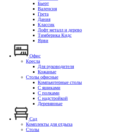
Бьерт
Валенсия
Грета
Дания
Классик
Лофт металл и дерево
Тимберика Кидс
Ярви
Офис
Кресла
Для руководителя
Кожаные
Столы офисные
Компьютерные столы
С ящиками
С полками
С надстройкой
Деревянные
Сад
Комплекты для отдыха
Столы