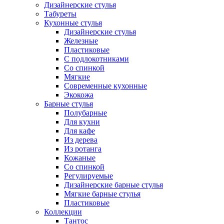
Дизайнерские стулья
Табуреты
Кухонные стулья
Дизайнерские стулья
Железные
Пластиковые
С подлокотниками
Со спинкой
Мягкие
Современные кухонные
Экокожа
Барные стулья
Полубарные
Для кухни
Для кафе
Из дерева
Из ротанга
Кожаные
Со спинкой
Регулируемые
Дизайнерские барные стулья
Мягкие барные стулья
Пластиковые
Коллекции
Тантос