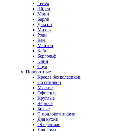
Тенея
Эйден
Мони
Барли
Даксон
Миэль
Рэди
Кен
Мэйтон
Кейн
Бергольф
Элин
Соул
Поворотные
Кресла без колесиков
Со спинкой
Мягкие
Офисные
Круглые
Черные
Белые
С подлокотниками
Для кухни
Обеденные
Для дома