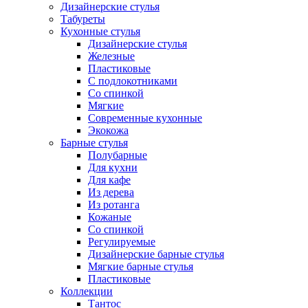
Дизайнерские стулья
Табуреты
Кухонные стулья
Дизайнерские стулья
Железные
Пластиковые
С подлокотниками
Со спинкой
Мягкие
Современные кухонные
Экокожа
Барные стулья
Полубарные
Для кухни
Для кафе
Из дерева
Из ротанга
Кожаные
Со спинкой
Регулируемые
Дизайнерские барные стулья
Мягкие барные стулья
Пластиковые
Коллекции
Тантос