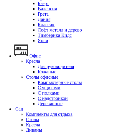
Бьерт
Валенсия
Грета
Дания
Классик
Лофт металл и дерево
Тимберика Кидс
Ярви
Офис
Кресла
Для руководителя
Кожаные
Столы офисные
Компьютерные столы
С ящиками
С полками
С надстройкой
Деревянные
Сад
Комплекты для отдыха
Столы
Кресла
Диваны