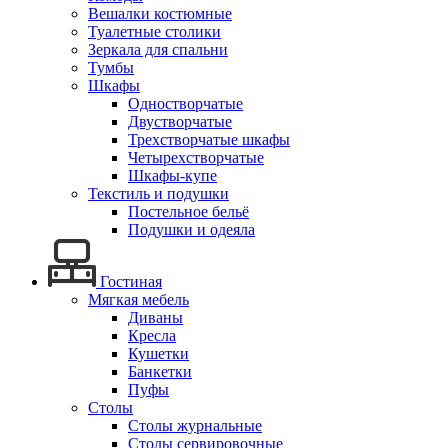
Вешалки костюмные
Туалетные столики
Зеркала для спальни
Тумбы
Шкафы
Одностворчатые
Двустворчатые
Трехстворчатые шкафы
Четырехстворчатые
Шкафы-купе
Текстиль и подушки
Постельное бельё
Подушки и одеяла
Гостиная
Мягкая мебель
Диваны
Кресла
Кушетки
Банкетки
Пуфы
Столы
Столы журнальные
Столы сервировочные