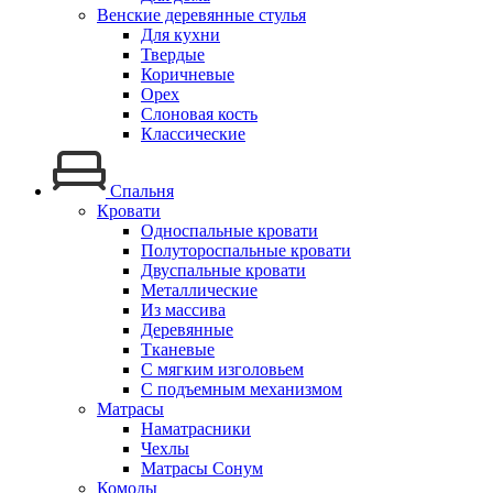
Венские деревянные стулья
Для кухни
Твердые
Коричневые
Орех
Слоновая кость
Классические
Спальня
Кровати
Односпальные кровати
Полутороспальные кровати
Двуспальные кровати
Металлические
Из массива
Деревянные
Тканевые
С мягким изголовьем
С подъемным механизмом
Матрасы
Наматрасники
Чехлы
Матрасы Сонум
Комоды